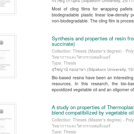
กรวิชญ์ เก้าอุดม
(
Silpakorn University
,
25/11
Most of cling films for wrapping palle
biodegradable plastic linear low-density 
non-biodegradable. The cling film is process
Synthesis and properties of resin fr
succinate)
Collection: Theses (Master's degree) - Pol
วิทยาการและวิศวกรรมพอลิเมอร์
Type: Thesis
สุวิชญาน์ กองอาษา
(
Silpakorn University
,
10
Bio-based resins have been an interestin
resources. In this research, the bio-
epoxidized vegetable oil and an oligomer of 
A study on properties of Thermoplas
blend compatibilized by vegetable oil
Collection: Theses (Master's degree) - Pol
วิทยาการและวิศวกรรมพอลิเมอร์
Type: Thesis