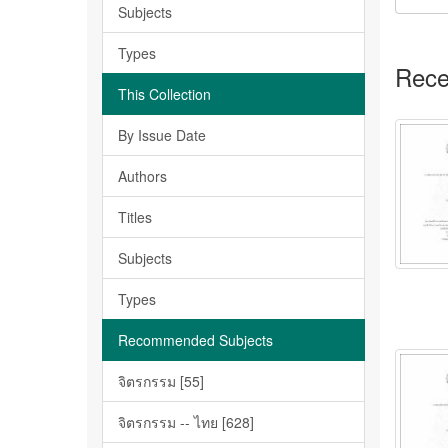
Subjects
Types
Rece
This Collection
By Issue Date
Authors
Titles
Subjects
Types
Recommended Subjects
จิตรกรรม [55]
จิตรกรรม -- ไทย [628]