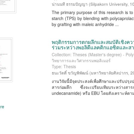
น่านนที ธรรมปัญญา
(
Silpakorn University
,
1
The primary purpose of this research is to
starch (TPS) by blending with polycaprol
by grafting with maleic anhydride ...
พฤติกรรมการตกผลึกและสมบัติเชิงคว
ร่วมระหว่างพอลิดีแลคติกแอซิตและส
Collection: Theses (Master's degree) - Pol
วิทยาการและวิศวกรรมพอลิเมอร์
Type: Thesis
ธนะวัตติ์ ขวัญพิพัฒน์
(
มหาวิทยาลัยศิลปากร
,
2
งานวิจัยนี้มีจุดประสงค์เพื่อศึกษาและปรับ
สารก่อผลึก ซึ่งจะเปรียบเทียบระหว่างสา
undecanamide) หรือ EBU โดยสังเคราะห์ตามว
re