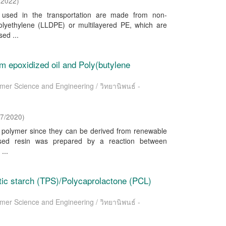
/2022
)
ts used in the transportation are made from non-
polyethylene (LLDPE) or multilayered PE, which are
ed ...
om epoxidized oil and Poly(butylene
ymer Science and Engineering / วิทยานิพนธ์ -
/7/2020
)
g polymer since they can be derived from renewable
based resin was prepared by a reaction between
...
tic starch (TPS)/Polycaprolactone (PCL)
ymer Science and Engineering / วิทยานิพนธ์ -