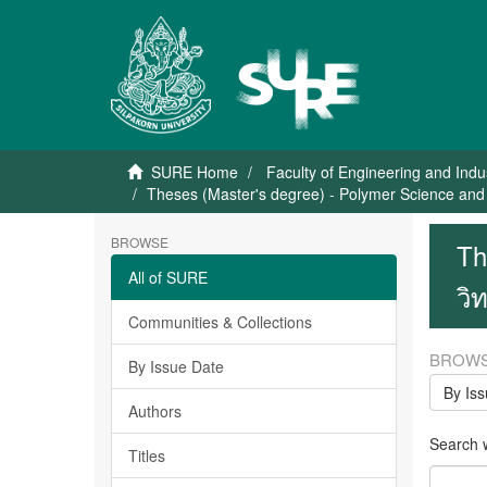
SURE Home
Faculty of Engineering and Indu
Theses (Master's degree) - Polymer Science and 
BROWSE
Th
All of SURE
วิ
Communities & Collections
BROWS
By Issue Date
By Is
Authors
Search wi
Titles