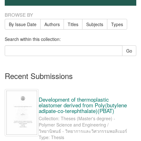
BROWSE BY
By Issue Date
Authors
Titles
Subjects
Types
Search within this collection:
Go
Recent Submissions
Development of thermoplastic
elastomer derived from Poly(butylene
adipate-co-terephthalate)(PBAT)
Collection: Theses (Master's degree) -
Polymer Science and Engineering /
วิทยานิพนธ์ - วิทยาการและวิศวกรรมพอลิเมอร์
Type: Thesis