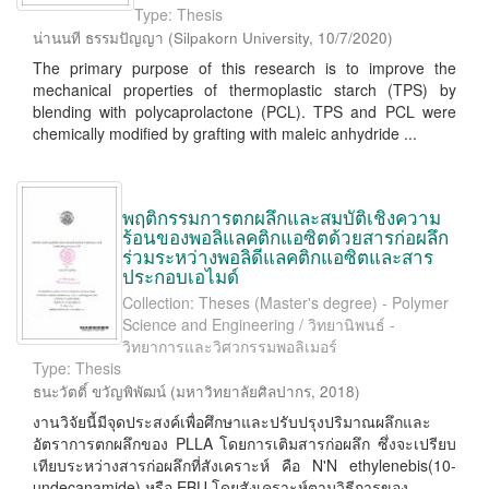
Type: Thesis
น่านนที ธรรมปัญญา
(
Silpakorn University
,
10/7/2020
)
The primary purpose of this research is to improve the
mechanical properties of thermoplastic starch (TPS) by
blending with polycaprolactone (PCL). TPS and PCL were
chemically modified by grafting with maleic anhydride ...
พฤติกรรมการตกผลึกและสมบัติเชิงความ
ร้อนของพอลิแลคติกแอซิตด้วยสารก่อผลึก
ร่วมระหว่างพอลิดีแลคติกแอซิตและสาร
ประกอบเอไมด์
Collection: Theses (Master's degree) - Polymer
Science and Engineering / วิทยานิพนธ์ -
วิทยาการและวิศวกรรมพอลิเมอร์
Type: Thesis
ธนะวัตติ์ ขวัญพิพัฒน์
(
มหาวิทยาลัยศิลปากร
,
2018
)
งานวิจัยนี้มีจุดประสงค์เพื่อศึกษาและปรับปรุงปริมาณผลึกและ
อัตราการตกผลึกของ PLLA โดยการเติมสารก่อผลึก ซึ่งจะเปรียบ
เทียบระหว่างสารก่อผลึกที่สังเคราะห์ คือ N'N ethylenebis(10-
undecanamide) หรือ EBU โดยสังเคราะห์ตามวิธีการของ ...