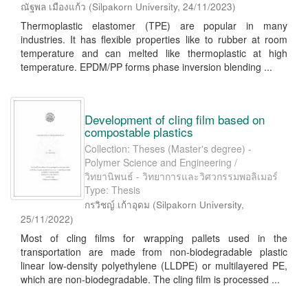
ณัฐพล เมืองแก้ว
(
Silpakorn University
,
24/11/2023
)
Thermoplastic elastomer (TPE) are popular in many
industries. It has flexible properties like to rubber at room
temperature and can melted like thermoplastic at high
temperature. EPDM/PP forms phase inversion blending ...
Development of cling film based on
compostable plastics
Collection: Theses (Master's degree) -
Polymer Science and Engineering /
วิทยานิพนธ์ - วิทยาการและวิศวกรรมพอลิเมอร์
Type: Thesis
กรวิชญ์ เก้าอุดม
(
Silpakorn University
,
25/11/2022
)
Most of cling films for wrapping pallets used in the
transportation are made from non-biodegradable plastic
linear low-density polyethylene (LLDPE) or multilayered PE,
which are non-biodegradable. The cling film is processed ...