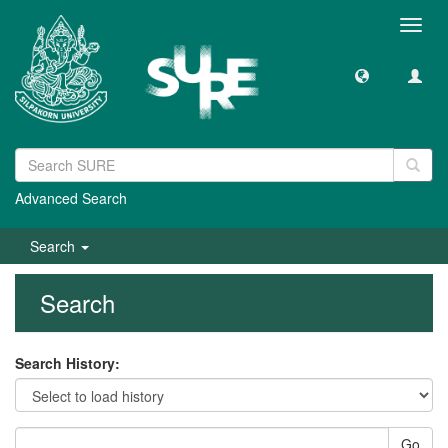
Toggl
navig
Advanced Search
Search
Search
Search History:
Go