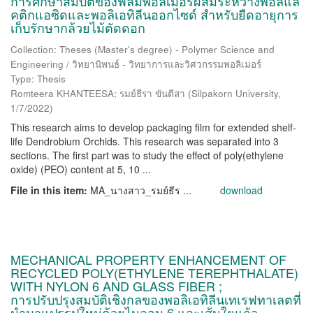
การศึกษาสมบัติของฟิล์มพอลิเมอร์ผสมระหว่างพอลิแล
คติกแอซิดและพอลิเอทิลีนออกไซด์ สำหรับยืดอายุการ
เก็บรักษากล้วยไม้ตัดดอก
Collection: Theses (Master's degree) - Polymer Science and
Engineering / วิทยานิพนธ์ - วิทยาการและวิศวกรรมพอลิเมอร์
Type: Thesis
Romteera KHANTEESA; รมย์ธีรา ขันตีสา
(
Silpakorn University
,
1/7/2022
)
This research aims to develop packaging film for extended shelf-
life Dendrobium Orchids. This research was separated into 3
sections. The first part was to study the effect of poly(ethylene
oxide) (PEO) content at 5, 10 ...
File in this item:
MA_นางสาว_รมย์ธีร ...
download
MECHANICAL PROPERTY ENHANCEMENT OF
RECYCLED POLY(ETHYLENE TEREPHTHALATE)
WITH NYLON 6 AND GLASS FIBER ;
การปรับปรุงสมบัติเชิงกลของพอลิเอทิลีนเทเรฟทาเลตที่
นำมาแปรรูปใหม่ด้วยไนลอน 6 และเส้นใยแก้ว