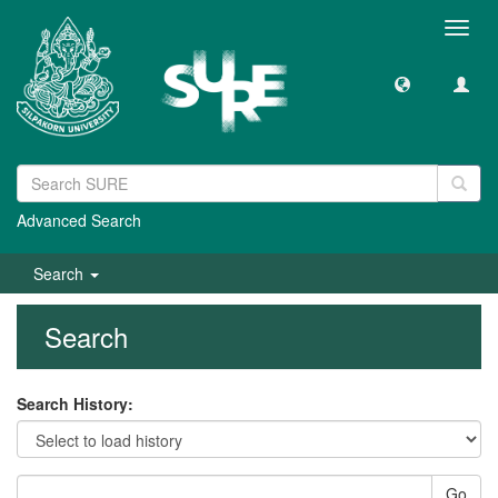
Toggl
navig
Advanced Search
Search
Search
Search History:
Go