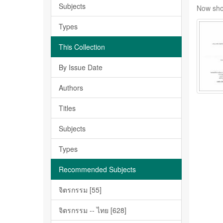
Subjects
Now sho
Types
This Collection
By Issue Date
Authors
Titles
Subjects
Types
Recommended Subjects
จิตรกรรม [55]
จิตรกรรม -- ไทย [628]