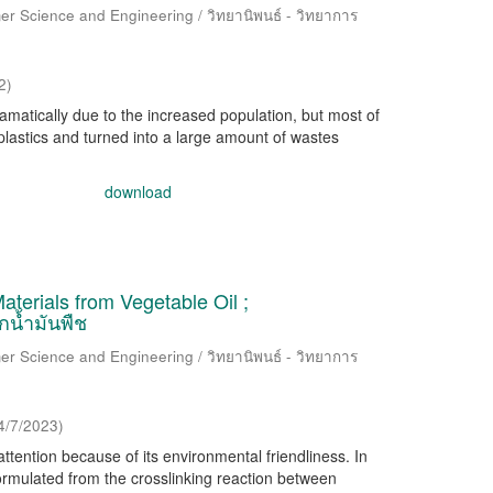
er Science and Engineering / วิทยานิพนธ์ - วิทยาการ
2
)
atically due to the increased population, but most of
 plastics and turned into a large amount of wastes
download
terials from Vegetable Oil ;
น้ำมันพืช
er Science and Engineering / วิทยานิพนธ์ - วิทยาการ
4/7/2023
)
ttention because of its environmental friendliness. In
ormulated from the crosslinking reaction between