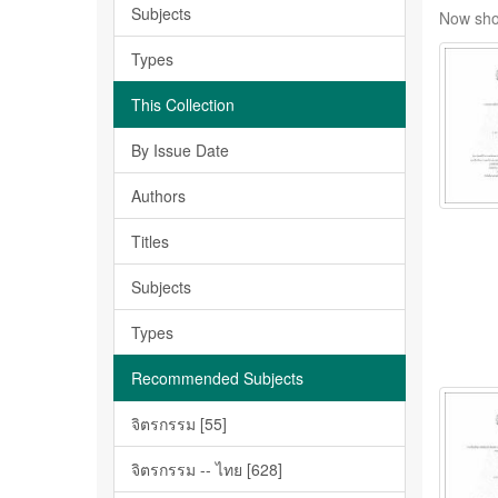
Subjects
Now sho
Types
This Collection
By Issue Date
Authors
Titles
Subjects
Types
Recommended Subjects
จิตรกรรม [55]
จิตรกรรม -- ไทย [628]