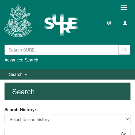
Toggl
navig
Advanced Search
Search
Search
Search History:
Go