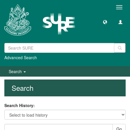
Toggl
navig
Advanced Search
Search
Search
Search History:
Go