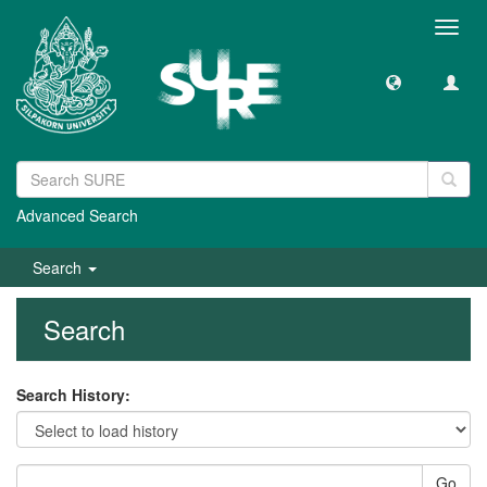
Toggl
navig
Advanced Search
Search
Search
Search History:
Go