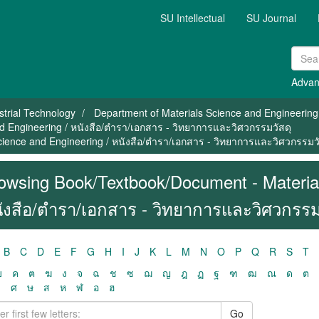
SU Intellectual
SU Journal
Advan
strial Technology
Department of Materials Science and Engineering
 Engineering / หนังสือ/ตำรา/เอกสาร - วิทยาการและวิศวกรรมวัสดุ
ience and Engineering / หนังสือ/ตำรา/เอกสาร - วิทยาการและวิศวกรรมวั
owsing Book/Textbook/Document - Material
ังสือ/ตำรา/เอกสาร - วิทยาการและวิศวกรรมว
B
C
D
E
F
G
H
I
J
K
L
M
N
O
P
Q
R
S
T
ฃ
ค
ฅ
ฆ
ง
จ
ฉ
ช
ซ
ฌ
ญ
ฎ
ฏ
ฐ
ฑ
ฒ
ณ
ด
ต
ว
ศ
ษ
ส
ห
ฬ
อ
ฮ
Go