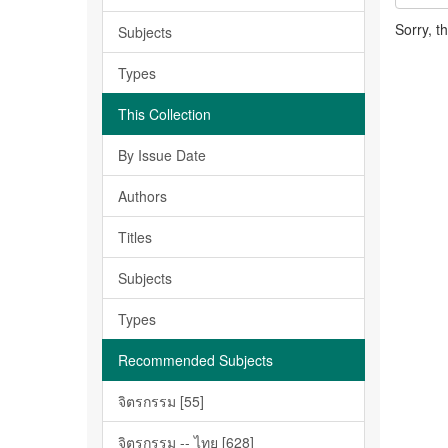
Sorry, t
Subjects
Types
This Collection
By Issue Date
Authors
Titles
Subjects
Types
Recommended Subjects
จิตรกรรม [55]
จิตรกรรม -- ไทย [628]