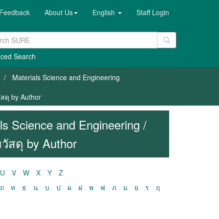
Feedback
About Us
English
Staff Login
ced Search
Materials Science and Engineering
สดุ by Author
s Science and Engineering /
ัสดุ by Author
U
V
W
X
Y
Z
ถ
ท
ธ
น
บ
ป
ผ
ฝ
พ
ฟ
ภ
ม
ย
ร
ฤ