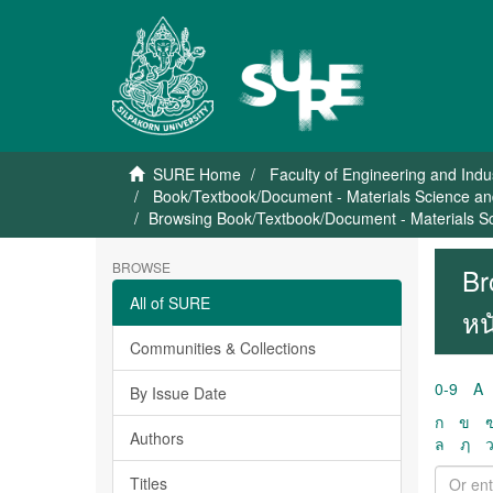
SURE Home
Faculty of Engineering and Indu
Book/Textbook/Document - Materials Science and
Browsing Book/Textbook/Document - Materials Sc
BROWSE
Br
All of SURE
หน
Communities & Collections
0-9
A
By Issue Date
ก
ข
Authors
ล
ฦ
Titles