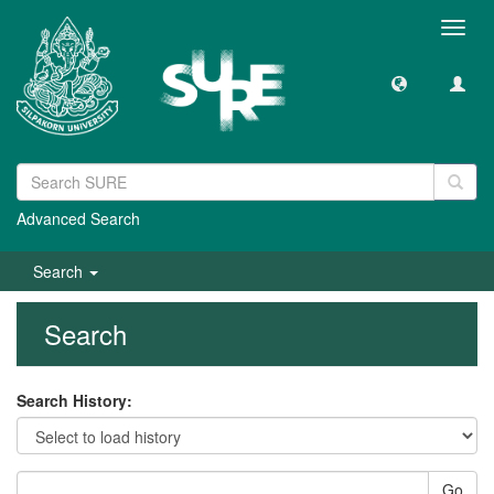
Toggl
navig
Advanced Search
Search
Search
Search History:
Go