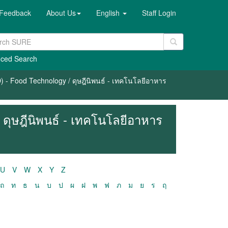
Feedback
About Us
English
Staff Login
ced Search
) - Food Technology / ดุษฎีนิพนธ์ - เทคโนโลยีอาหาร
 ดุษฎีนิพนธ์ - เทคโนโลยีอาหาร
U
V
W
X
Y
Z
ถ
ท
ธ
น
บ
ป
ผ
ฝ
พ
ฟ
ภ
ม
ย
ร
ฤ