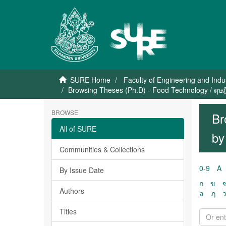
SURE Home
Faculty of Engineering and Indu
Browsing Theses (Ph.D) - Food Technology / ดุษ
BROWSE
Br
All of SURE
by
Communities & Collections
0-9
A
By Issue Date
ก
ข
Authors
ล
ฦ
Titles