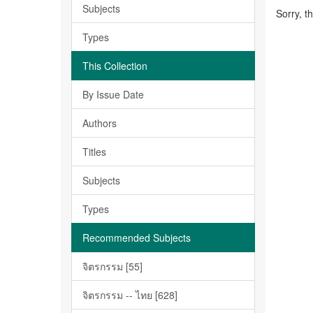
Subjects
Sorry, t
Types
This Collection
By Issue Date
Authors
Titles
Subjects
Types
Recommended Subjects
จิตรกรรม [55]
จิตรกรรม -- ไทย [628]