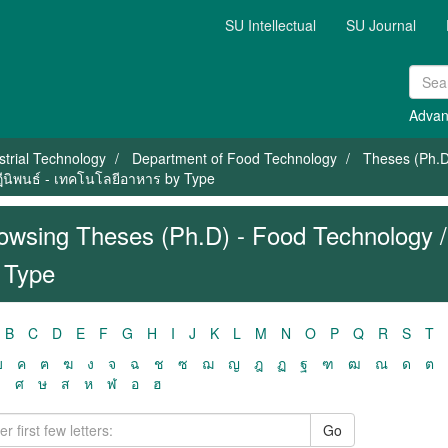
SU Intellectual
SU Journal
Advan
strial Technology
Department of Food Technology
Theses (Ph.D
ฎีนิพนธ์ - เทคโนโลยีอาหาร by Type
owsing Theses (Ph.D) - Food Technology /
 Type
B
C
D
E
F
G
H
I
J
K
L
M
N
O
P
Q
R
S
T
ฃ
ค
ฅ
ฆ
ง
จ
ฉ
ช
ซ
ฌ
ญ
ฎ
ฏ
ฐ
ฑ
ฒ
ณ
ด
ต
ว
ศ
ษ
ส
ห
ฬ
อ
ฮ
Go