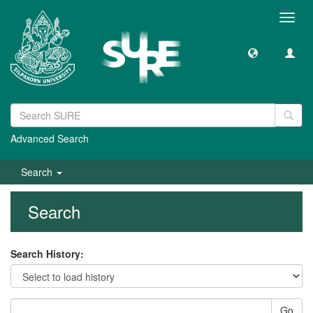
Toggl
navig
Advanced Search
Search
Search
Search History:
Go