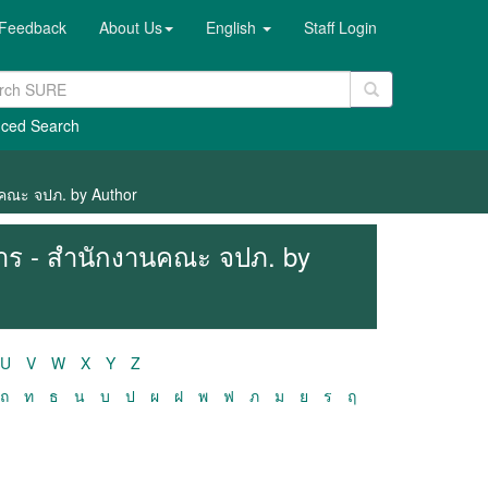
Feedback
About Us
English
Staff Login
ced Search
นคณะ จปภ. by Author
าร - สำนักงานคณะ จปภ. by
U
V
W
X
Y
Z
ถ
ท
ธ
น
บ
ป
ผ
ฝ
พ
ฟ
ภ
ม
ย
ร
ฤ