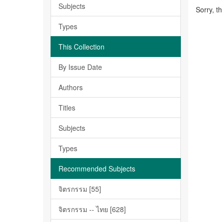
Subjects
Sorry, t
Types
This Collection
By Issue Date
Authors
Titles
Subjects
Types
Recommended Subjects
จิตรกรรม [55]
จิตรกรรม -- ไทย [628]