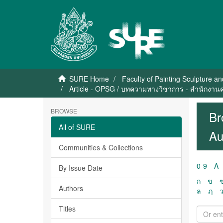
SURE Home
Faculty of Painting Sculpture a
Article - OPSG / บทความทางวิชาการ - สำนักงา
BROWSE
Br
All of SURE
Au
Communities & Collections
0-9
A
By Issue Date
ก
ข
Authors
ล
ฦ
Titles