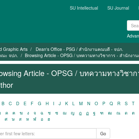
SU Intellectual
SU Journal
Advan
nd Graphic Arts
Dean's Office - PSG / สำนักงานคณบดี - จปภ.
นคณะ จปภ.
Browsing Article - OPSG / บทความทางวิชาการ - สำนักงา
owsing Article - OPSG / บทความทางวิชาก
thor
B
C
D
E
F
G
H
I
J
K
L
M
N
O
P
Q
R
S
T
ฃ
ค
ฅ
ฆ
ง
จ
ฉ
ช
ซ
ฌ
ญ
ฎ
ฏ
ฐ
ฑ
ฒ
ณ
ด
ต
ว
ศ
ษ
ส
ห
ฬ
อ
ฮ
Go