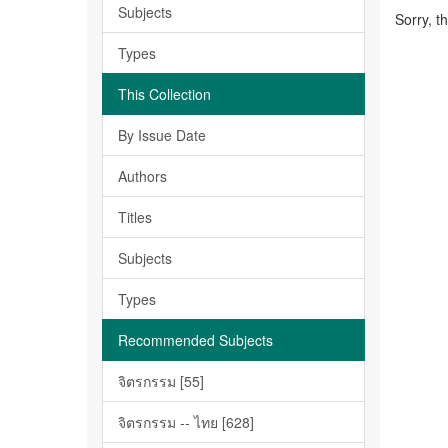
Subjects
Sorry, t
Types
This Collection
By Issue Date
Authors
Titles
Subjects
Types
Recommended Subjects
จิตรกรรม [55]
จิตรกรรม -- ไทย [628]