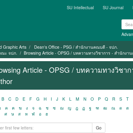
SU Intellectual
SU Journal
Advan
nd Graphic Arts
Dean's Office - PSG / สำนักงานคณบดี - จปภ.
นคณะ จปภ.
Browsing Article - OPSG / บทความทางวิชาการ - สำนักงา
owsing Article - OPSG / บทความทางวิชาก
thor
B
C
D
E
F
G
H
I
J
K
L
M
N
O
P
Q
R
S
T
ฃ
ค
ฅ
ฆ
ง
จ
ฉ
ช
ซ
ฌ
ญ
ฎ
ฏ
ฐ
ฑ
ฒ
ณ
ด
ต
ว
ศ
ษ
ส
ห
ฬ
อ
ฮ
Go