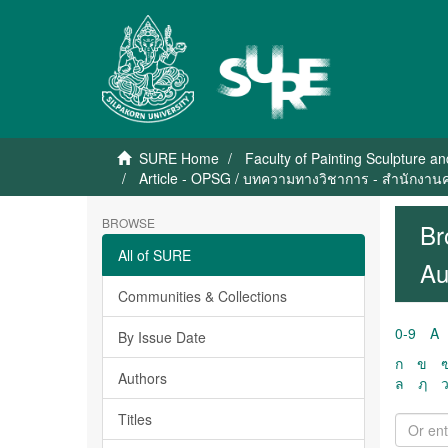
SURE Home
Faculty of Painting Sculpture a
Article - OPSG / บทความทางวิชาการ - สำนักงา
BROWSE
Br
All of SURE
Au
Communities & Collections
0-9
A
By Issue Date
ก
ข
Authors
ล
ฦ
Titles