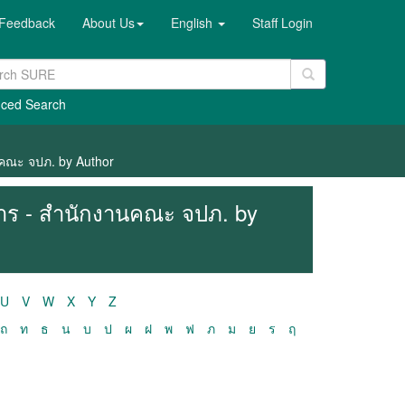
Feedback
About Us
English
Staff Login
ced Search
นคณะ จปภ. by Author
าร - สำนักงานคณะ จปภ. by
U
V
W
X
Y
Z
ถ
ท
ธ
น
บ
ป
ผ
ฝ
พ
ฟ
ภ
ม
ย
ร
ฤ