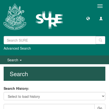
Toggl
navig
Advanced Search
Search
Search
Search History:
Go