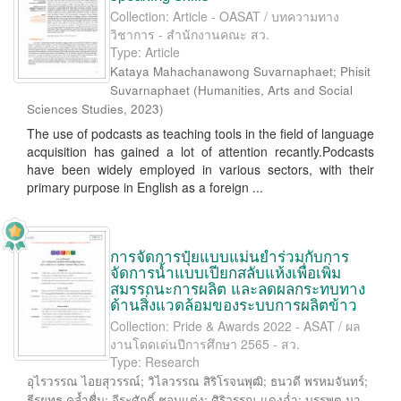
Collection: Article - OASAT / บทความทาง
วิชาการ - สำนักงานคณะ สว.
Type: Article
Kataya Mahachanawong Suvarnaphaet
;
Phisit
Suvarnaphaet
(
Humanities, Arts and Social
Sciences Studies
,
2023
)
The use of podcasts as teaching tools in the field of language
acquisition has gained a lot of attention recantly.Podcasts
have been widely employed in various sectors, with their
primary purpose in English as a foreign ...
การจัดการปุ๋ยแบบแม่นยำร่วมกับการ
จัดการน้ำแบบเปียกสลับแห้งเพื่อเพิ่ม
สมรรถนะการผลิต และลดผลกระทบทาง
ด้านสิ่งแวดล้อมของระบบการผลิตข้าว
Collection: Pride & Awards 2022 - ASAT / ผล
งานโดดเด่นปีการศึกษา 2565 - สว.
Type: Research
อุไรวรรณ ไอยสุวรรณ์
;
วิไลวรรณ สิริโรจนพุฒิ
;
ธนวดี พรหมจันทร์
;
ธีรยุทธ คล้ำชื่น
;
จีระศักดิ์ ชอบแต่ง
;
ศิริวรรณ แดงฉ่ำ
;
บรรพต มา