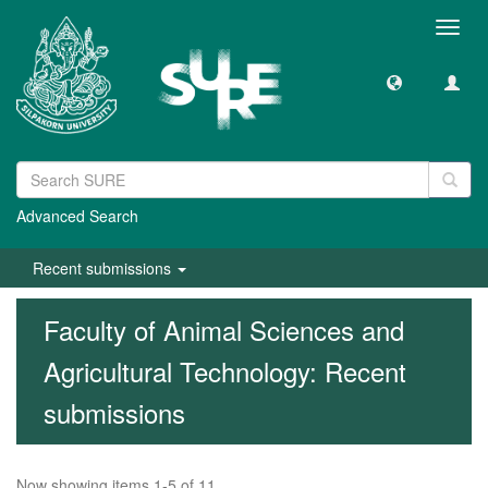
Toggl
navig
Advanced Search
Recent submissions
Faculty of Animal Sciences and
Agricultural Technology: Recent
submissions
Now showing items 1-5 of 11