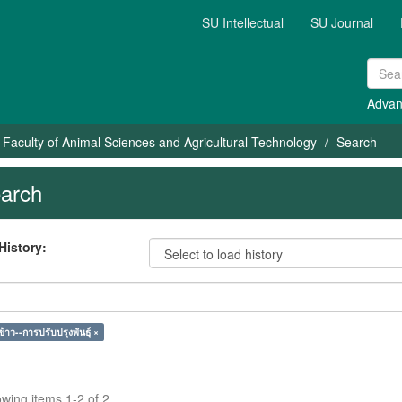
SU Intellectual
SU Journal
Advan
Faculty of Animal Sciences and Agricultural Technology
Search
arch
History:
้าว--การปรับปรุงพันธุ์ ×
wing items 1-2 of 2