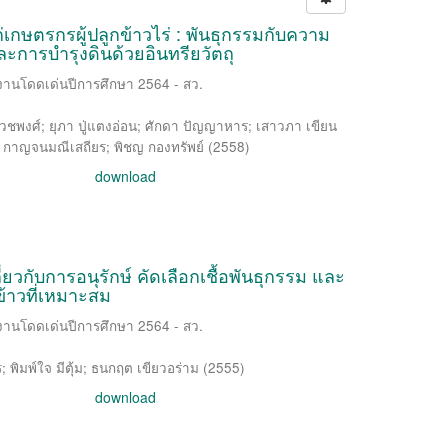
กษตรกรผู้ปลูกข้าวไร่ : พันธุกรรมกับความ
การบำรุงดินด้วยอินทรียวัตถุ
งานโดดเด่นปีการศึกษา 2564 - สว.
เวชพงศ์
;
ยุภา ปู่แตงอ่อน
;
ศักดา ปัญญาหาร
;
เสาวภา เขียน
 กาญจนมณีเสถียร
;
พิชญ กองทรัพย์
(
2558
)
download
กับการอนุรักษ์ คัดเลือกเชื้อพันธุกรรม และ
้าวที่เหมาะสม
งานโดดเด่นปีการศึกษา 2564 - สว.
ร
;
พิมพ์ใจ มีตุ้ม
;
ธนกฤต เขียวอร่าม
(
2555
)
download