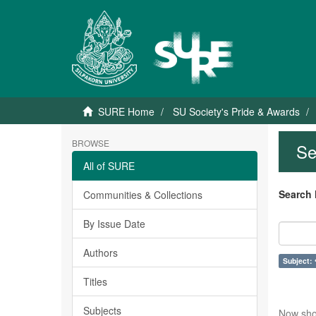
SURE Home
SU Society's Pride & Awards
BROWSE
Se
All of SURE
Search 
Communities & Collections
By Issue Date
Authors
Subject: ข
Titles
Subjects
Now sho