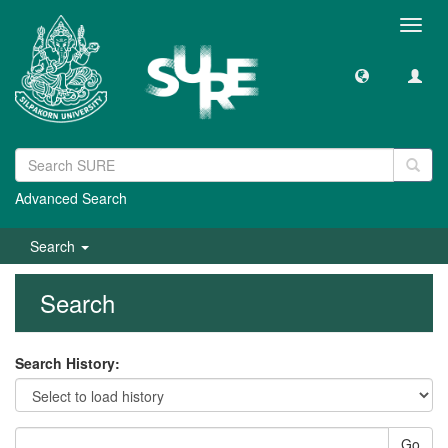
Toggl
navig
Advanced Search
Search
Search
Search History:
Go