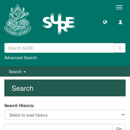
Toggl
navig
Advanced Search
Search
Search
Search History:
Go