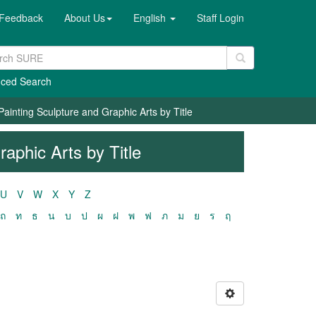
Feedback
About Us
English
Staff Login
ced Search
Painting Sculpture and Graphic Arts by Title
aphic Arts by Title
U
V
W
X
Y
Z
ถ
ท
ธ
น
บ
ป
ผ
ฝ
พ
ฟ
ภ
ม
ย
ร
ฤ