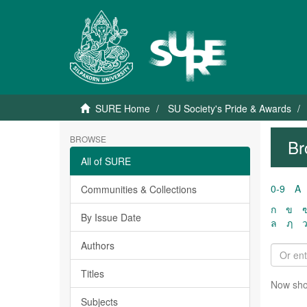
SURE Home
SU Society's Pride & Awards
BROWSE
Br
All of SURE
0-9
A
Communities & Collections
ก
ข
By Issue Date
ล
ฦ
Authors
Titles
Now sho
Subjects