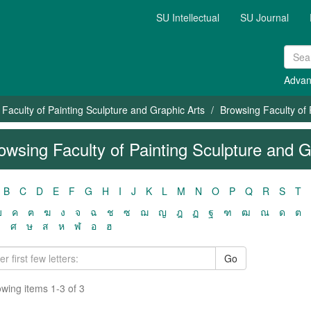
SU Intellectual
SU Journal
Advan
Faculty of Painting Sculpture and Graphic Arts
Browsing Faculty of 
owsing Faculty of Painting Sculpture and Gr
B
C
D
E
F
G
H
I
J
K
L
M
N
O
P
Q
R
S
T
ฃ
ค
ฅ
ฆ
ง
จ
ฉ
ช
ซ
ฌ
ญ
ฎ
ฏ
ฐ
ฑ
ฒ
ณ
ด
ต
ว
ศ
ษ
ส
ห
ฬ
อ
ฮ
Go
wing items 1-3 of 3