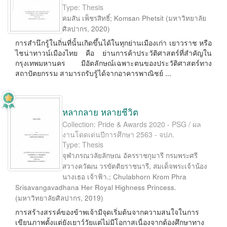
Type: Thesis
คมสัน เพ็ชรสิทธิ์
;
Komsan Phetsit
(
มหาวิทยาลัย
ศิลปากร
,
2020
)
การสำนึกรู้ในถิ่นที่นั้นเกิดขึ้นได้ในทุกย่านเมืองเก่า เยาวราช หรือ
ไชน่าทาวน์เมืองไทย คือ ย่านการค้าประวัติศาสตร์ที่สำคัญใน
กรุงเทพมหานคร มีอัตลักษณ์เฉพาะตนของประวัติศาสตร์ทาง
สถาปัตยกรรม สามารถรับรู้ได้จากอาคารพาณิชย์ ...
หลากลาย หลายชีวิต
Collection: Pride & Awards 2020 - PSG / ผล
งานโดดเด่นปีการศึกษา 2563 - จปภ.
Type: Thesis
จุฬาภรณวลัยลักษณ อัครราชกุมารี กรมพระศรี
สวางควัฒน วรขัตติยราชนารี, สมเด็จพระเจ้าน้อง
นางเธอ เจ้าฟ้า.
;
Chulabhorn Krom Phra
Srisavangavadhana Her Royal Highness Princess.
(
มหาวิทยาลัยศิลปากร
,
2019
)
การสร้างสรรค์ของข้าพเจ้ามีจุดเริ่มต้นจากความสนใจในการ
เขียนภาพตั้งแต่ยังเยาว์วัยแต่ไม่มีโอกาสเนื่องจากต้องศึกษาทาง