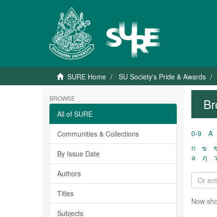
SURE Home
SU Society's Pride & Awards
BROWSE
Br
All of SURE
0-9
A
Communities & Collections
ก
ข
By Issue Date
ล
ฦ
Authors
Titles
Now sho
Subjects