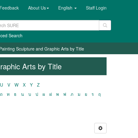
Feedback
About Us
English
Staff Login
ced Search
Painting Sculpture and Graphic Arts by Title
aphic Arts by Title
U
V
W
X
Y
Z
ถ
ท
ธ
น
บ
ป
ผ
ฝ
พ
ฟ
ภ
ม
ย
ร
ฤ