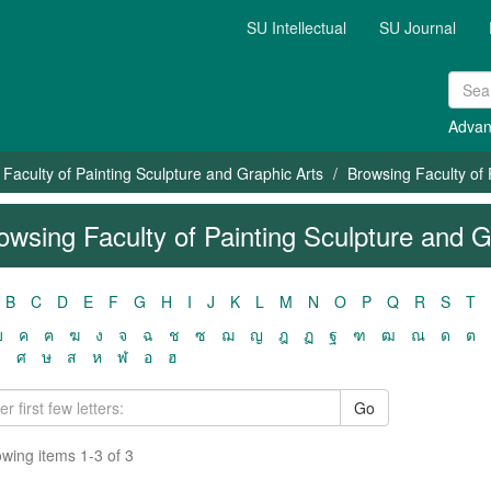
SU Intellectual
SU Journal
Advan
Faculty of Painting Sculpture and Graphic Arts
Browsing Faculty of 
owsing Faculty of Painting Sculpture and Gr
B
C
D
E
F
G
H
I
J
K
L
M
N
O
P
Q
R
S
T
ฃ
ค
ฅ
ฆ
ง
จ
ฉ
ช
ซ
ฌ
ญ
ฎ
ฏ
ฐ
ฑ
ฒ
ณ
ด
ต
ว
ศ
ษ
ส
ห
ฬ
อ
ฮ
Go
wing items 1-3 of 3