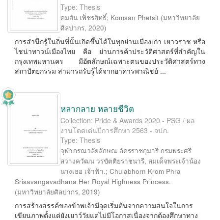
Type: Thesis
คมสัน เพ็ชรสิทธิ์
;
Komsan Phetsit
(
มหาวิทยาลัย
ศิลปากร
,
2020
)
การสำนึกรู้ในถิ่นที่นั้นเกิดขึ้นได้ในทุกย่านเมืองเก่า เยาวราช หรือ
ไชน่าทาวน์เมืองไทย คือ ย่านการค้าประวัติศาสตร์ที่สำคัญใน
กรุงเทพมหานคร มีอัตลักษณ์เฉพาะตนของประวัติศาสตร์ทาง
สถาปัตยกรรม สามารถรับรู้ได้จากอาคารพาณิชย์ ...
หลากลาย หลายชีวิต
Collection: Pride & Awards 2020 - PSG / ผล
งานโดดเด่นปีการศึกษา 2563 - จปภ.
Type: Thesis
จุฬาภรณวลัยลักษณ อัครราชกุมารี กรมพระศรี
สวางควัฒน วรขัตติยราชนารี, สมเด็จพระเจ้าน้อง
นางเธอ เจ้าฟ้า.
;
Chulabhorn Krom Phra
Srisavangavadhana Her Royal Highness Princess.
(
มหาวิทยาลัยศิลปากร
,
2019
)
การสร้างสรรค์ของข้าพเจ้ามีจุดเริ่มต้นจากความสนใจในการ
เขียนภาพตั้งแต่ยังเยาว์วัยแต่ไม่มีโอกาสเนื่องจากต้องศึกษาทาง