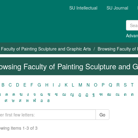
SU Intellectual
SU Journal
Advan
Faculty of Painting Sculpture and Graphic Arts
Browsing Faculty of 
owsing Faculty of Painting Sculpture and Gr
B
C
D
E
F
G
H
I
J
K
L
M
N
O
P
Q
R
S
T
ฃ
ค
ฅ
ฆ
ง
จ
ฉ
ช
ซ
ฌ
ญ
ฎ
ฏ
ฐ
ฑ
ฒ
ณ
ด
ต
ว
ศ
ษ
ส
ห
ฬ
อ
ฮ
Go
wing items 1-3 of 3