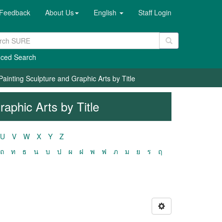
Feedback
About Us
English
Staff Login
ced Search
Painting Sculpture and Graphic Arts by Title
aphic Arts by Title
U
V
W
X
Y
Z
ถ
ท
ธ
น
บ
ป
ผ
ฝ
พ
ฟ
ภ
ม
ย
ร
ฤ