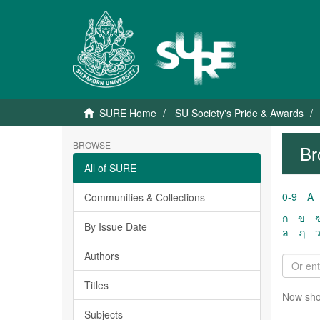
SURE Home
SU Society's Pride & Awards
BROWSE
Br
All of SURE
0-9
A
Communities & Collections
ก
ข
By Issue Date
ล
ฦ
Authors
Titles
Now sho
Subjects