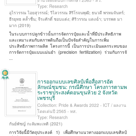
งานโดดเด่นปีการศึกษา 2565 - สว.
Type: Research
อุไรวรรณ ไอยสุวรรณ์
;
วิไลวรรณ สิริโรจนพุฒิ
;
ธนวดี พรหมจันทร์
;
ธีรยุทธ คล้ำชื่น
;
จีระศักดิ์ ชอบแต่ง
;
ศิริวรรณ แดงฉ่ำ
;
บรรพต มา
มาก
(
2019
)
ในระบบการปลูกข้าวนั้นการจัดการปุ๋ยและน้ำที่มีประสิทธิภาพ
และเหมาะสมกับสภาพดินถือเป็นปัจจัยสำคัญในการเพิ่ม
ประสิทธิภาพการผลิต โครงการนี้ เป็นการประเมินผลกระทบของ
การจัดการปุ๋ยแบบแม่นยำ (precision fertilization) ร่วมกับการจั
...
การออกแบบเลขศิลป์เพื่อสื่อสารอัต
ลักษณ์ชุมชน: กรณีศึกษา โครงการตามพ
ระราชประสงค์ดอนขุนห้วย 2 จังหวัด
เพชรบุรี
Collection: Pride & Awards 2022 - ICT / ผลงาน
โดดเด่นปี 2565 - ทส.
Type: Research
กันย์พัชญ์ กะลัมพะเหติ
(
2021
)
การวิจัยนี้มีวัตถุประสงค์ 1) เพื่อศึกษาแนวทางออกแบบเลขศิลป์