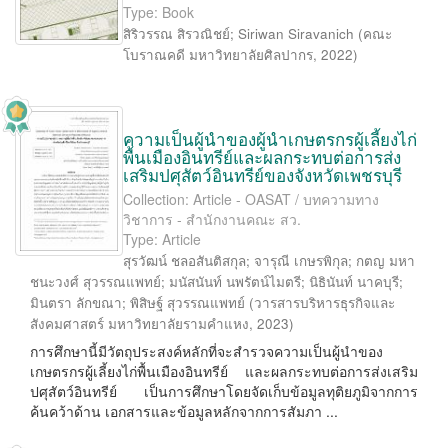
Type: Book
สิริวรรณ สิรวณิชย์
;
Siriwan Siravanich
(
คณะ
โบราณคดี มหาวิทยาลัยศิลปากร
,
2022
)
ความเป็นผู้นำของผู้นำเกษตรกรผู้เลี้ยงไก่
พื้นเมืองอินทรีย์และผลกระทบต่อการส่ง
เสริมปศุสัตว์อินทรีย์ของจังหวัดเพชรบุรี
Collection: Article - OASAT / บทความทาง
วิชาการ - สำนักงานคณะ สว.
Type: Article
สุรวัฒน์ ชลอสันติสกุล
;
จารุณี เกษรพิกุล
;
กตญ มหา
ชนะวงศ์ สุวรรณแพทย์
;
มนัสนันท์ นพรัตน์ไมตรี
;
นิธินันท์ นาคบุรี
;
มินตรา ลักขณา
;
พิสิษฐ์ สุวรรณแพทย์
(
วารสารบริหารธุรกิจและ
สังคมศาสตร์ มหาวิทยาลัยรามคำแหง
,
2023
)
การศึกษานี้มีวัตถุประสงค์หลักที่จะสำรวจความเป็นผู้นำของ
เกษตรกรผู้เลี้ยงไก่พื้นเมืองอินทรีย์ และผลกระทบต่อการส่งเสริม
ปศุสัตว์อินทรีย์ เป็นการศึกษาโดยจัดเก็บข้อมูลทุติยภูมิจากการ
ค้นคว้าด้าน เอกสารและข้อมูลหลักจากการสัมภา ...