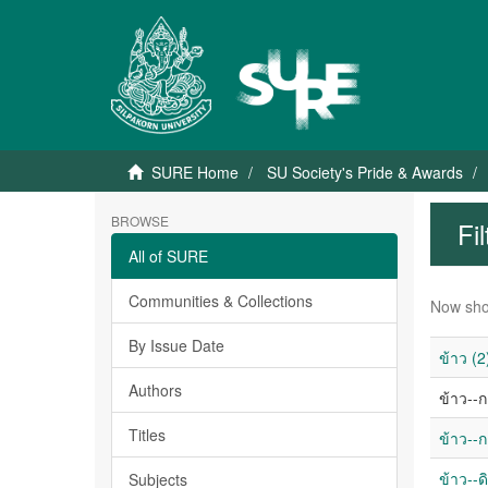
SURE Home
SU Society's Pride & Awards
BROWSE
Fi
All of SURE
Communities & Collections
Now sho
By Issue Date
ข้าว (2
Authors
ข้าว--ก
Titles
ข้าว--ก
ข้าว--ด
Subjects