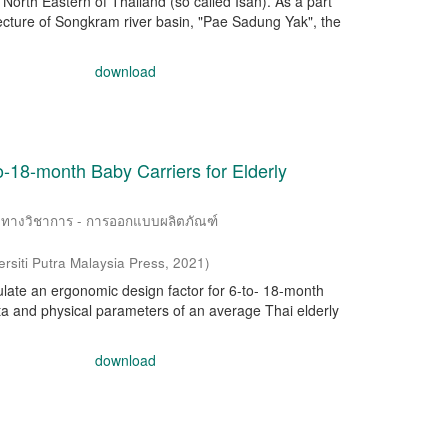
North Eastern of Thailand (so called Isan). As a part
itecture of Songkram river basin, "Pae Sadung Yak", the
download
o-18-month Baby Carriers for Elderly
วามทางวิชาการ - การออกแบบผลิตภัณฑ์
ersiti Putra Malaysia Press
,
2021
)
ulate an ergonomic design factor for 6-to- 18-month
ta and physical parameters of an average Thai elderly
download