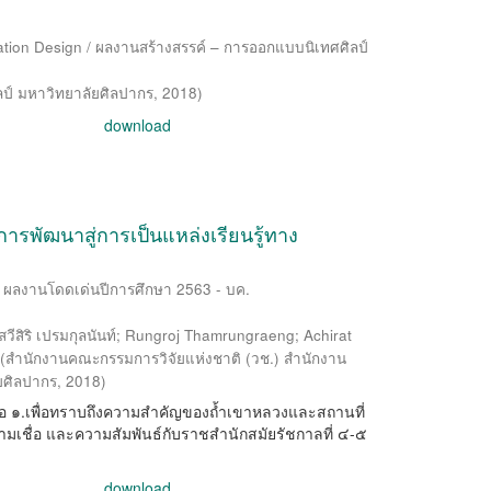
ation Design / ผลงานสร้างสรรค์ – การออกแบบนิเทศศิลป์
์ มหาวิทยาลัยศิลปากร
,
2018
)
download
การพัฒนาสู่การเป็นแหล่งเรียนรู้ทาง
 ผลงานโดดเด่นปีการศึกษา 2563 - บค.
สวีสิริ เปรมกุลนันท์
;
Rungroj Thamrungraeng
;
Achirat
(
สำนักงานคณะกรรมการวิจัยแห่งชาติ (วช.) สำนักงาน
ยศิลปากร
,
2018
)
 คือ ๑.เพื่อทราบถึงความสำคัญของถ้ำเขาหลวงและสถานที่
วามเชื่อ และความสัมพันธ์กับราชสำนักสมัยรัชกาลที่ ๔-๕
download