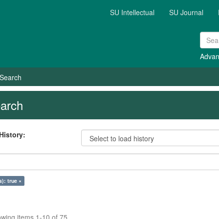
SU Intellectual
SU Journal
Advan
Search
arch
History:
s): true ×
wing items 1-10 of 75