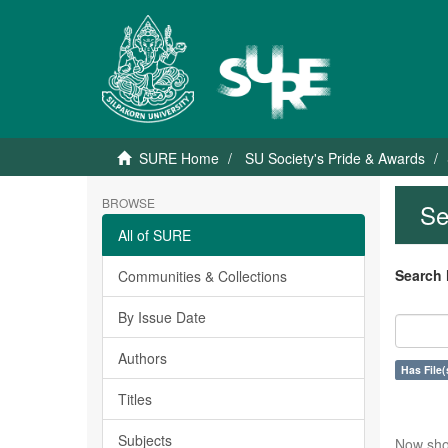
SURE Home
SU Society's Pride & Awards
BROWSE
Se
All of SURE
Search 
Communities & Collections
By Issue Date
Authors
Has File(
Titles
Subjects
Now sho