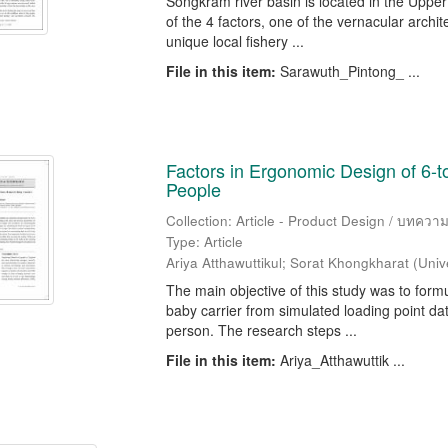
Songkram river basin is located in the Upper 
of the 4 factors, one of the vernacular arch
unique local fishery ...
File in this item:
Sarawuth_Pintong_ ...
Factors in Ergonomic Design of 6-t
People
Collection: Article - Product Design / บทค
Type: Article
Ariya Atthawuttikul
;
Sorat Khongkharat
(
Univ
The main objective of this study was to form
baby carrier from simulated loading point da
person. The research steps ...
File in this item:
Ariya_Atthawuttik ...