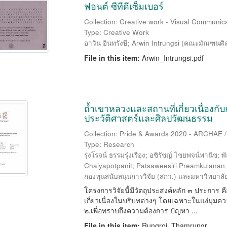
ฟอนต์ ซีทีดีเซ็มเบอร์
Collection: Creative work - Visual Communic
Type: Creative Work
อาวิน อินทรังษี
;
Arwin Intrungsi
(
คณะมัณฑนศิลป
File in this item:
Arwin_Intrungsi.pdf
ถ้ำเขาหลวงและสถานที่เกี่ยวเนื่องกับ
ประวัติศาสตร์และศิลปวัฒนธรรม
Collection: Pride & Awards 2020 - ARCHAE /
Type: Research
รุ่งโรจน์ ธรรมรุ่งเรือง
;
อชิรัชญ์ ไชยพจน์พานิช
;
พั
Chaiyapotpanit
;
Patsaweesiri Preamkulanan
กองทุนสนับสนุนการวิจัย (สกว.) และมหาวิทยาลั
โครงการวิจัยนี้มีวัตถุประสงค์หลัก ๓ ประการ
เกี่ยวเนื่องในบริบทต่างๆ โดยเฉพาะในแง่มุมค
๒.เพื่อทราบถึงความต้องการ ปัญหา ...
File in this item:
Rungroj_Thamrungr ...