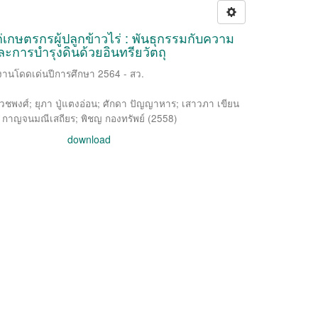
กษตรกรผู้ปลูกข้าวไร่ : พันธุกรรมกับความ
การบำรุงดินด้วยอินทรียวัตถุ
งานโดดเด่นปีการศึกษา 2564 - สว.
เวชพงศ์
;
ยุภา ปู่แตงอ่อน
;
ศักดา ปัญญาหาร
;
เสาวภา เขียน
 กาญจนมณีเสถียร
;
พิชญ กองทรัพย์
(
2558
)
download