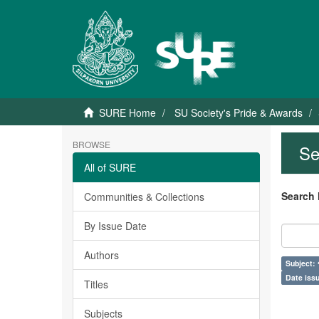
SURE Home
SU Society's Pride & Awards
BROWSE
Se
All of SURE
Search 
Communities & Collections
By Issue Date
Authors
Subject: ข
Date issu
Titles
Subjects