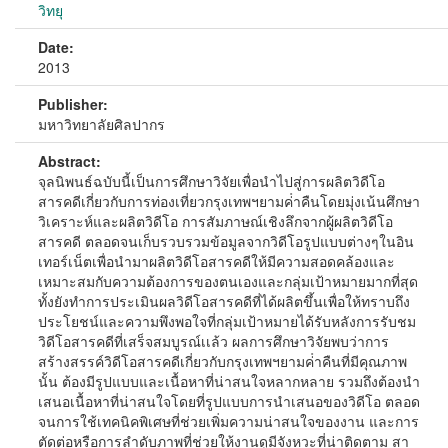
วิทยุ
Date:
2013
Publisher:
มหาวิทยาลัยศิลปากร
Abstract:
จุลนิพนธ์ฉบับนี้เป็นการศึกษาวิจัยเพื่อนําไปสู่การผลิตวิดีโอ
สารคดีเกี่ยวกับการท่องเที่ยวกรุงเทพฯยามค่ําคืนโดยมุ่งเน้นศึกษา
วิเคราะห์และผลิตวิดีโอ การสัมภาษณ์เชิงลึกจากผู้ผลิตวิดีโอ
สารคดี ตลอดจนเก็บรวบรวมข้อมูลจากวิดีโอรูปแบบต่างๆในอิน
เทอร์เน็ตเพื่อนํามาผลิตวิดีโอสารคดีให้มีความสอดคล้องและ
เหมาะสมกับความต้องการของตนเองและกลุ่มเป้าหมายมากที่สุด
ทั้งยังทําการประเมินผลวิดีโอสารคดีที่ได้ผลิตขึ้นเพื่อให้ทราบถึง
ประโยชน์และความพึงพอใจที่กลุ่มเป้าหมายได้รับหลังการรับชม
วิดีโอสารคดีที่เสร็จสมบูรณ์เเล้ว ผลการศึกษาวิจัยพบว่าการ
สร้างสรรค์วิดีโอสารคดีเกี่ยวกับกรุงเทพฯยามค่ําคืนที่มีคุณภาพ
นั้น ต้องมีรูปแบบและเนื้อหาที่น่าสนใจหลากหลาย รวมถึงต้องนํา
เสนอเนื้อหาที่น่าสนใจโดยที่รูปแบบการนําเสนอของวิดีโอ ตลอด
จนการใช้เทคนิคพิเศษที่ช่วยเพิ่มความน่าสนใจของงาน และการ
ตัดต่อหรือการลําดับภาพที่ช่วยให้งานดูมีจังหวะที่น่าติดตาม สา