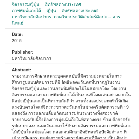
จิตรกรรมญี่ปุ่น -- อิทธิพลต่างประเทศ
ภาพพิมพ์แกะไม้ -- ญี่ปุ่น -- อิทธิพลต่างประเทศ
มหาวิทยาลัยศิลปากร. ภาควิชาประวัติศาสตร์ศิลปะ -- สาร
นิพนธ์
Date:
2015
Publisher:
มหาวิทยาลัยศิลปากร
Abstract:
รายงานการศึกษาเฉพาะบุคคลฉบับนี้มีความมุ่งหมายในการ
ศึกษารูปแบบศิลปกรรมที่มี อิทธิพลตะวันตกที่ปรากฏในงาน
จิตรกรรมญี่ปุ่นและงานภาพพิมพ์แกะไม้ในสมัยเอโดะ โดยงาน
จิตรกรรมและงานภาพพิมพ์แกะไม้เป็นงานที่โดดเด่นอย่างมากใน
ศิลปะญี่ปุ่นและเป็นที่ทราบกันดีว่า งานทั้งสองประเภททำให้เกิด
แรงบันดาลใจแก่จิตรกรชาวตะวันตกในช่วงคริสต์ศตวรรษที่ 19
แสดงถึง การแลกเปลี่ยนวัฒนธรรมกันระหว่างทั้งสองชาติ
รายงานฉบับนี้จึงต้องการมุ่งเน้นถึงในทิศทางตรง ข้าม คือการรับ
รูปแบบของงานตะวันตกมาใช้กับงานจิตรกรรมและภาพพิมพ์แกะ
ไม้ญี่ปุ่นในสมัยเอโดะ ตลอดจนศึกษาอิทธิพลหรือปัจจัยต่าง ๆ ที่
เข้ามามีผลกระทบต่อการสร้างสรรค์ผลงานที่มีความเป็น ศิลปะ