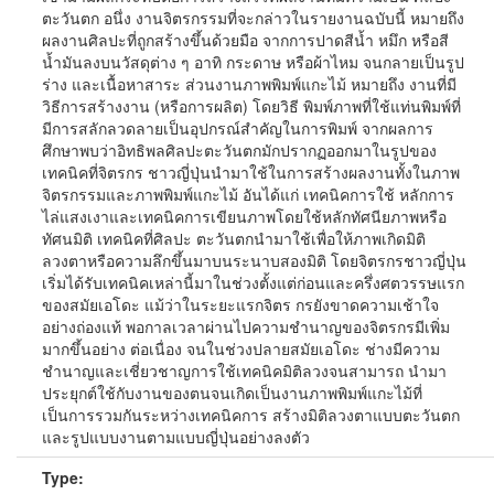
ตะวันตก อนึ่ง งานจิตรกรรมที่จะกล่าวในรายงานฉบับนี้ หมายถึง
ผลงานศิลปะที่ถูกสร้างขึ้นด้วยมือ จากการปาดสีน้ำ หมึก หรือสี
น้ำมันลงบนวัสดุต่าง ๆ อาทิ กระดาษ หรือผ้าไหม จนกลายเป็นรูป
ร่าง และเนื้อหาสาระ ส่วนงานภาพพิมพ์แกะไม้ หมายถึง งานที่มี
วิธีการสร้างงาน (หรือการผลิต) โดยวิธี พิมพ์ภาพที่ใช้แท่นพิมพ์ที่
มีการสลักลวดลายเป็นอุปกรณ์สำคัญในการพิมพ์ จากผลการ
ศึกษาพบว่าอิทธิพลศิลปะตะวันตกมักปรากฏออกมาในรูปของ
เทคนิคที่จิตรกร ชาวญี่ปุ่นนำมาใช้ในการสร้างผลงานทั้งในภาพ
จิตรกรรมและภาพพิมพ์แกะไม้ อันได้แก่ เทคนิคการใช้ หลักการ
ไล่แสงเงาและเทคนิคการเขียนภาพโดยใช้หลักทัศนียภาพหรือ
ทัศนมิติ เทคนิคที่ศิลปะ ตะวันตกนำมาใช้เพื่อให้ภาพเกิดมิติ
ลวงตาหรือความลึกขึ้นมาบนระนาบสองมิติ โดยจิตรกรชาวญี่ปุ่น
เริ่มได้รับเทคนิคเหล่านี้มาในช่วงตั้งแต่ก่อนและครึ่งศตวรรษแรก
ของสมัยเอโดะ แม้ว่าในระยะแรกจิตร กรยังขาดความเช้าใจ
อย่างถ่องแท้ พอกาลเวลาผ่านไปความชำนาญของจิตรกรมีเพิ่ม
มากขึ้นอย่าง ต่อเนื่อง จนในช่วงปลายสมัยเอโดะ ช่างมีความ
ชำนาญและเชี่ยวชาญการใช้เทคนิคมิติลวงจนสามารถ นำมา
ประยุกต์ใช้กับงานของตนจนเกิดเป็นงานภาพพิมพ์แกะไม้ที่
เป็นการรวมกันระหว่างเทคนิคการ สร้างมิติลวงตาแบบตะวันตก
และรูปแบบงานตามแบบญี่ปุ่นอย่างลงตัว
Type: