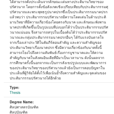
ได้สามารถตั้งประเด็นจากลักษณะเด่นทางประติมานวิทยาของ
ปรัศวนาถ โดยการตั้งข้อสังเกตเชิงเปรียบเทียบกับประติมากรรมศุ
ปรัศวนาถและพระพุทธรูปนาคปรกซึ่งเป็นประติมากรรมนาคปรก
แล้วพบว่า ประติมากรรมปรัศวนาถมีความโดดเด่นในด้านประติ
มานวิทยาที่มีความเกี่ยวข้องโดยตรงกับนาค และลักษณะพังพาน
นาคปรกที่เกิดขึ้นเป็นรูปแบบที่บ่งบอกได้ว่าเป็นประติมากรรมปรัศ
วนาถแน่นอน จึงสามารถสรุปในเบื้องต้นได้ว่าประติมากรรมปรัศ
วนาถและกลุ่มประติมากรรมนาคปรกอื่นๆ ได้รับแรงบันดาลใจ
จากเรื่องเล่าประวัติในคัมภีร์ตอนสำคัญ และความสำคัญของ
ประติมานวิทยาเรื่องนาคปรก ซึ่งมีความเกี่ยวข้องกับนาคทั้งนี้
สามารถโยงไปถึงความสัมพันธ์เรื่องการบูชานาคและให้ความ
สำคัญกับนาคในสังคมอินเดียที่มีมาเป็นเวลานาน ดังนั้นผลจาก
การศึกษาครั้งนี้นอกจากจะเป็นการสังเขปรูปแบบและพัฒนาการ
ของประติมานวิทยาของปรัศวนาถแล้วยังเป็นการตอบปัญหาใน
ประเด็นที่ผู้วิจัยได้ตั้งไว้เพื่อเน้นย้ำถึงความสำคัญและจุดเด่นของ
ประติมากรรมปรัศวนาถได้อีกด้วย
Type:
Thesis
Degree Name:
ศิลปศาสตรบัณฑิต
ศิลปบัณฑิต