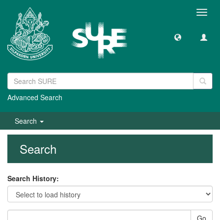
Toggl
navig
Advanced Search
Search
Search
Search History:
Go