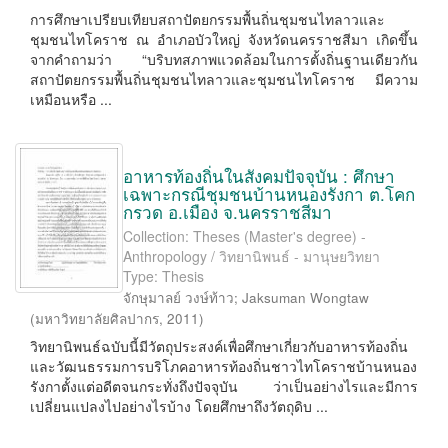
การศึกษาเปรียบเทียบสถาปัตยกรรมพื้นถิ่นชุมชนไทลาวและ
ชุมชนไทโคราช ณ อำเภอบัวใหญ่ จังหวัดนครราชสีมา เกิดขึ้น
จากคำถามว่า “บริบทสภาพแวดล้อมในการตั้งถิ่นฐานเดียวกัน
สถาปัตยกรรมพื้นถิ่นชุมชนไทลาวและชุมชนไทโคราช มีความ
เหมือนหรือ ...
อาหารท้องถิ่นในสังคมปัจจุบัน : ศึกษา
เฉพาะกรณีชุมชนบ้านหนองรังกา ต.โคก
กรวด อ.เมือง จ.นครราชสีมา
Collection: Theses (Master's degree) -
Anthropology / วิทยานิพนธ์ - มานุษยวิทยา
Type: Thesis
จักษุมาลย์ วงษ์ท้าว
;
Jaksuman Wongtaw
(
มหาวิทยาลัยศิลปากร
,
2011
)
วิทยานิพนธ์ฉบับนี้มีวัตถุประสงค์เพื่อศึกษาเกี่ยวกับอาหารท้องถิ่น
และวัฒนธรรมการบริโภคอาหารท้องถิ่นชาวไทโคราชบ้านหนอง
รังกาตั้งแต่อดีตจนกระทั่งถึงปัจจุบัน ว่าเป็นอย่างไรและมีการ
เปลี่ยนแปลงไปอย่างไรบ้าง โดยศึกษาถึงวัตถุดิบ ...