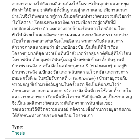
จากภาคกลางไปยังภาคอีสานต้องใช้โคราชเป็นจุดผ่านและหยุด
พัก ทำให้มีกลุ่มชาติพันธุ์ตั้งถิ่นฐานอยู่ หลากหลาย เมื่อกาลเวลา
ผ่านไปจึงได้พัฒนามาสู่การเป็นอัตลักษณ์ทางวัฒนธรรมที่เรียกว่า
“ไทโคราช” โดยเฉพาะสถาปัตยกรรมเพื่อการอยู่อาศัยที่มี
เอกลักษณ์เฉพาะตัว แตกต่างจากบ้านเรือนชาวไทยอีสาน โดย
ทั่วไป ด้วยเป็นผลผลิตของการผสมผสานทางวัฒนธรรมระหว่าง
เรือนไทยภาคกลางกับเรือนไทยอีสาน จากการสืบค้นและการ
สำรวจภาคสนามพบว่า อำเภอปักธงชัย เป็นพื้นที่ที่มี “เรือน
โคราช” มากที่สุด ทว่าเป็นที่หน้าสังเกตว่ากลุ่มชาติพันธุ์ที่ใช้เรือน
โคราชนั้น คือกลุ่มชาติพันธุ์มอญ ซึ่งอพยพเข้ามาตั้ง ถิ่นฐานที่
บ้านพระเพลิง ๒ ครั้ง คือในสมัยกรุงธนบุรี (พ.ศ.๒๓๑๙) มาอยู่ที่
บ้านพระเพลิง อ.ปักธงชัย และ พลับพลา อ.โชคชัย และการการ
อพยพครั้งที่ ๒ ในสมัยรัชกาลที่ ๓ (พ.ศ.๒๓๖๙) เข้ามาอยู่รวมกับ
ชาวมอญ ที่เข้ามาตั้งถิ่นฐานในครั้งแรก จึงเป็นที่น่าสนใจว่า
ลักษณะทางกายภาพ และการจัดวางผัง พื้นที่การใช้สอยทั้งภายใน
และ ภายนอกของ เรือนพื้นถิ่นโคราช ซึ่งมีผู้อาศัยอยู่เป็นชาวมอญ
จึงเป็นผลผลิตทางวัฒนธรรมที่เกิดจากการทับ ซ้อนของ
วัฒนธรรมวิถีชีวิตความเป็นอยู่ คติความเชื่อด้านการอยู่อาศัยภาย
ใต้ลักษณะทางกายภาพของเรือน โคราช ภา
Type:
Thesis