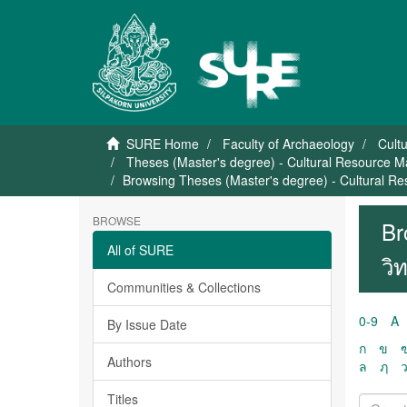
SURE Home
Faculty of Archaeology
Cult
Theses (Master's degree) - Cultural Resource 
Browsing Theses (Master's degree) - Cultural R
BROWSE
Br
All of SURE
วิ
Communities & Collections
0-9
A
By Issue Date
ก
ข
Authors
ล
ฦ
Titles