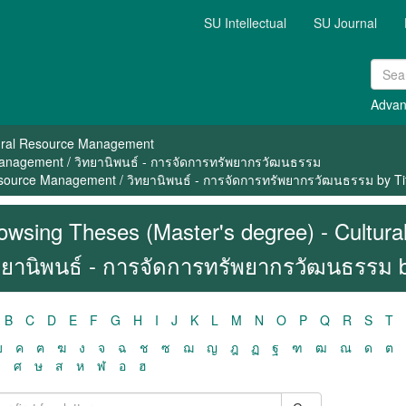
SU Intellectual
SU Journal
Advan
ural Resource Management
Management / วิทยานิพนธ์ - การจัดการทรัพยากรวัฒนธรรม
esource Management / วิทยานิพนธ์ - การจัดการทรัพยากรวัฒนธรรม by Ti
owsing Theses (Master's degree) - Cultur
ทยานิพนธ์ - การจัดการทรัพยากรวัฒนธรรม b
B
C
D
E
F
G
H
I
J
K
L
M
N
O
P
Q
R
S
T
ฃ
ค
ฅ
ฆ
ง
จ
ฉ
ช
ซ
ฌ
ญ
ฎ
ฏ
ฐ
ฑ
ฒ
ณ
ด
ต
ว
ศ
ษ
ส
ห
ฬ
อ
ฮ