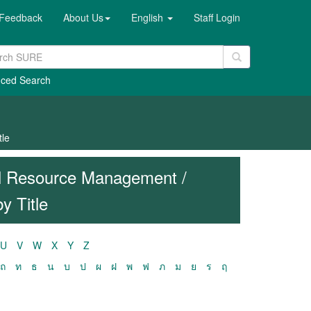
Feedback
About Us
English
Staff Login
ced Search
tle
al Resource Management /
y Title
U
V
W
X
Y
Z
ถ
ท
ธ
น
บ
ป
ผ
ฝ
พ
ฟ
ภ
ม
ย
ร
ฤ