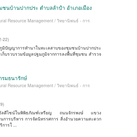
มชนบ้านปากประ ตำบลลำปำ อำเภอเมือง
ltural Resource Management / วิทยานิพนธ์ - การ
2-22
)
ึกษาภูมิปัญญาการทำนาในทะเลสาบของชุมชนบ้านปากประ
รเก็บรวบรวมข้อมูลปฐมภูมิจากการลงพื้นที่ชุมชน สำรวจ
 กรมธนารักษ์
ltural Resource Management / วิทยานิพนธ์ - การ
59
)
นิเวอร์ซัลดีไซน์ในพิพิธภัณฑ์เหรียญ ถนนจักรพงษ์ แขวง
านการบริหาร การจัดนิทรรศการ สิ่งอำนวยความสะดวก
การใ ...