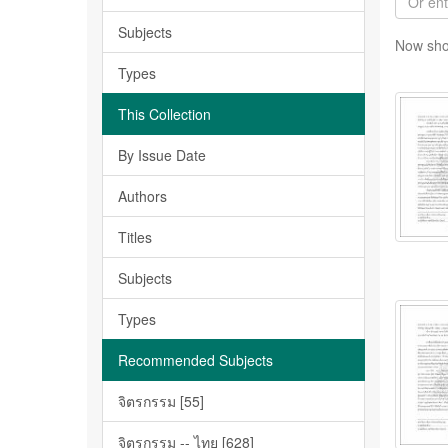
Subjects
Now sho
Types
This Collection
By Issue Date
Authors
Titles
Subjects
Types
Recommended Subjects
จิตรกรรม [55]
จิตรกรรม -- ไทย [628]