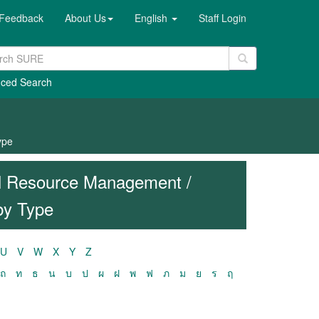
Feedback
About Us
English
Staff Login
ced Search
ype
al Resource Management /
by Type
U
V
W
X
Y
Z
ถ
ท
ธ
น
บ
ป
ผ
ฝ
พ
ฟ
ภ
ม
ย
ร
ฤ