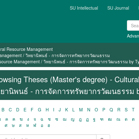
SU Intellectual
SU Journal
Advan
ural Resource Management
Management / วิทยานิพนธ์ - การจัดการทรัพยากรวัฒนธรรม
Resource Management / วิทยานิพนธ์ - การจัดการทรัพยากรวัฒนธรรม by T
owsing Theses (Master's degree) - Cultur
ทยานิพนธ์ - การจัดการทรัพยากรวัฒนธรรม 
B
C
D
E
F
G
H
I
J
K
L
M
N
O
P
Q
R
S
T
ฃ
ค
ฅ
ฆ
ง
จ
ฉ
ช
ซ
ฌ
ญ
ฎ
ฏ
ฐ
ฑ
ฒ
ณ
ด
ต
ว
ศ
ษ
ส
ห
ฬ
อ
ฮ