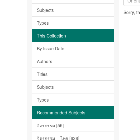
Subjects
Sorry, t
Types
This Collection
By Issue Date
Authors
Titles
Subjects
Types
Recommended Subjects
จิตรกรรม [55]
จิตรกรรม -- ไทย [628]