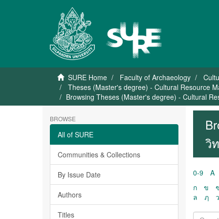
SURE Home
Faculty of Archaeology
Cult
Theses (Master's degree) - Cultural Resource 
Browsing Theses (Master's degree) - Cultural 
BROWSE
Br
All of SURE
วิ
Communities & Collections
0-9
A
By Issue Date
ก
ข
Authors
ล
ฦ
Titles