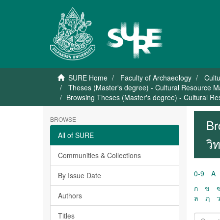
SURE Home
Faculty of Archaeology
Cult
Theses (Master's degree) - Cultural Resource 
Browsing Theses (Master's degree) - Cultural 
BROWSE
Br
All of SURE
วิ
Communities & Collections
0-9
A
By Issue Date
ก
ข
Authors
ล
ฦ
Titles