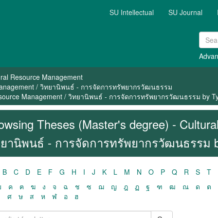
SU Intellectual
SU Journal
Advan
ural Resource Management
Management / วิทยานิพนธ์ - การจัดการทรัพยากรวัฒนธรรม
Resource Management / วิทยานิพนธ์ - การจัดการทรัพยากรวัฒนธรรม by T
owsing Theses (Master's degree) - Cultur
ทยานิพนธ์ - การจัดการทรัพยากรวัฒนธรรม 
B
C
D
E
F
G
H
I
J
K
L
M
N
O
P
Q
R
S
T
ฃ
ค
ฅ
ฆ
ง
จ
ฉ
ช
ซ
ฌ
ญ
ฎ
ฏ
ฐ
ฑ
ฒ
ณ
ด
ต
ว
ศ
ษ
ส
ห
ฬ
อ
ฮ