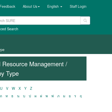
Feedback
About Us
English
Staff Login
ced Search
ype
al Resource Management /
by Type
U
V
W
X
Y
Z
ถ
ท
ธ
น
บ
ป
ผ
ฝ
พ
ฟ
ภ
ม
ย
ร
ฤ