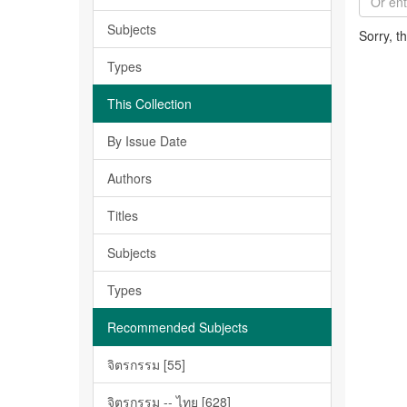
Subjects
Sorry, t
Types
This Collection
By Issue Date
Authors
Titles
Subjects
Types
Recommended Subjects
จิตรกรรม [55]
จิตรกรรม -- ไทย [628]