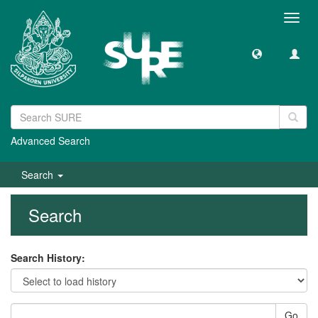
Toggl
navig
Advanced Search
Search
Search
Search History:
Go