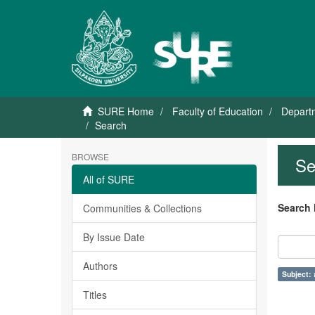
SURE Home
Faculty of Education
Departm
Search
BROWSE
Se
All of SURE
Search 
Communities & Collections
By Issue Date
Authors
Subject: ก
Titles