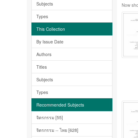
Subjects
Now sho
Types
This Collection
By Issue Date
Authors
Titles
Subjects
Types
Recommended Subjects
จิตรกรรม [55]
จิตรกรรม -- ไทย [628]