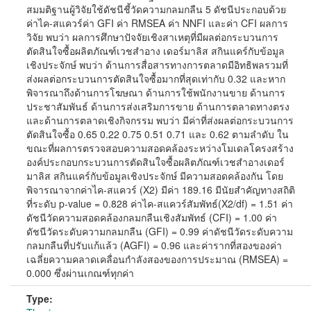
สมมติฐานผู้วิจัยใช้ดัชนีชี้วัดความกลมกลืน 5 ดัชนีประกอบด้วย
ค่าไค-สแควร์ค่า GFI ค่า RMSEA ค่า NNFI และค่า CFI ผลการ
วิจัย พบว่า ผลการศึกษาปัจจัยเชิงสาเหตุที่มีผลต่อกระบวนการ
ตัดสินใจซื้อผลิตภัณฑ์เวชสำอาง เดอร์มาลิส สกินแคร์กับข้อมูล
เชิงประจักษ์ พบว่า ด้านการสื่อสารทางการตลาดมีอิทธิพลรวมที่
ส่งผลต่อกระบวนการตัดสินใจซื้อมากที่สุดเท่ากับ 0.32 และหาก
พิจารณาถึงด้านการโฆษณา ด้านการใช้พนักงานขาย ด้านการ
ประชาสัมพันธ์ ด้านการส่งเสริมการขาย ด้านการตลาดทางตรง
และด้านการตลาดเชิงกิจกรรม พบว่า มีค่าที่ส่งผลต่อกระบวนการ
ตัดสินใจซื้อ 0.65 0.22 0.75 0.51 0.71 และ 0.62 ตามลำดับ ใน
ขณะที่ผลการตรวจสอบความสอดคล้องระหว่างโมเดลโครงสร้าง
องค์ประกอบกระบวนการตัดสินใจซื้อผลิตภัณฑ์เวชสำอางเดอร์
มาลิส สกินแคร์กับข้อมูลเชิงประจักษ์ มีความสอดคล้องกัน โดย
พิจารณาจากค่าไค-สแควร์ (X2) มีค่า 189.16 มีนัยสำคัญทางสถิติ
ที่ระดับ p-value = 0.828 ค่าไค-สแควร์สัมพัทธ์(X2/df) = 1.51 ค่า
ดัชนีวัดความสอดคล้องกลมกลืนเชิงสัมพัทธ์ (CFI) = 1.00 ค่า
ดัชนีวัดระดับความกลมกลืน (GFI) = 0.99 ค่าดัชนีวัดระดับความ
กลมกลืนที่ปรับแก้แล้ว (AGFI) = 0.96 และค่ารากที่สองของค่า
เฉลี่ยความคลาดเคลื่อนกำลังสองของการประมาณ (RMSEA) =
0.000 ซึ่งผ่านเกณฑ์ทุกค่า
Type: