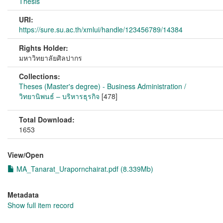
Thesis
URI:
https://sure.su.ac.th/xmlui/handle/123456789/14384
Rights Holder:
มหาวิทยาลัยศิลปากร
Collections:
Theses (Master's degree) - Business Administration /
วิทยานิพนธ์ – บริหารธุรกิจ
[478]
Total Download:
1653
View/
Open
MA_Tanarat_Urapornchairat.pdf (8.339Mb)
Metadata
Show full item record