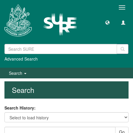
Toggl
navig
Advanced Search
Search
Search
Search History:
Go