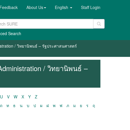
Feedback
About Us
English
Staff Login
ced Search
stration / วิทยานิพนธ์ – รัฐประศาสนศาสตร์
dministration / วิทยานิพนธ์ –
U
V
W
X
Y
Z
ถ
ท
ธ
น
บ
ป
ผ
ฝ
พ
ฟ
ภ
ม
ย
ร
ฤ