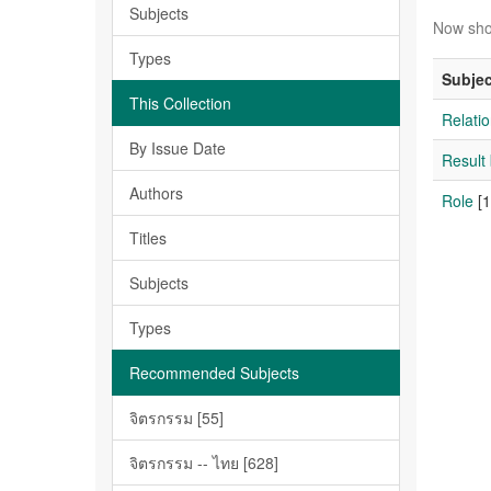
Subjects
Now sho
Types
Subjec
This Collection
Relatio
By Issue Date
Result
Authors
Role
[1
Titles
Subjects
Types
Recommended Subjects
จิตรกรรม [55]
จิตรกรรม -- ไทย [628]