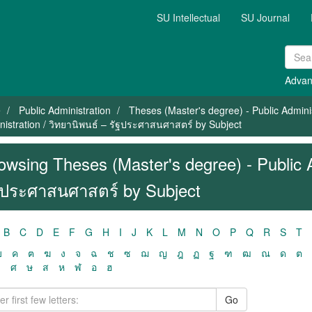
SU Intellectual
SU Journal
Advan
e
Public Administration
Theses (Master's degree) - Public Admini
nistration / วิทยานิพนธ์ – รัฐประศาสนศาสตร์ by Subject
owsing Theses (Master's degree) - Public A
ฐประศาสนศาสตร์ by Subject
B
C
D
E
F
G
H
I
J
K
L
M
N
O
P
Q
R
S
T
ฃ
ค
ฅ
ฆ
ง
จ
ฉ
ช
ซ
ฌ
ญ
ฎ
ฏ
ฐ
ฑ
ฒ
ณ
ด
ต
ว
ศ
ษ
ส
ห
ฬ
อ
ฮ
Go