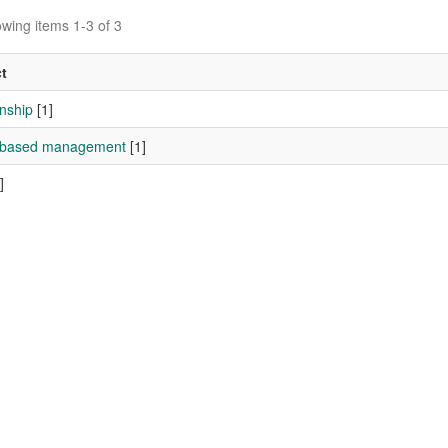
wing items 1-3 of 3
t
nship
[1]
 based management
[1]
]