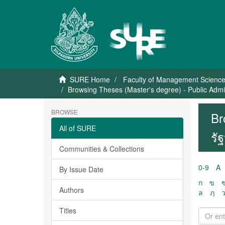
SURE Home
Faculty of Management Scienc
Browsing Theses (Master's degree) - Public Admi
BROWSE
Br
All of SURE
รั
Communities & Collections
0-9
A
By Issue Date
ก
ข
Authors
ล
ฦ
Titles