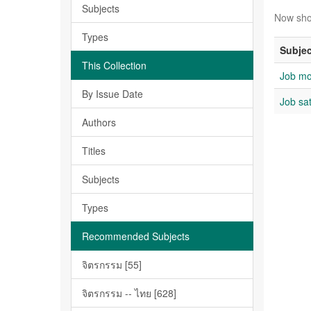
Subjects
Now sho
Types
Subjec
This Collection
Job mo
By Issue Date
Job sat
Authors
Titles
Subjects
Types
Recommended Subjects
จิตรกรรม [55]
จิตรกรรม -- ไทย [628]