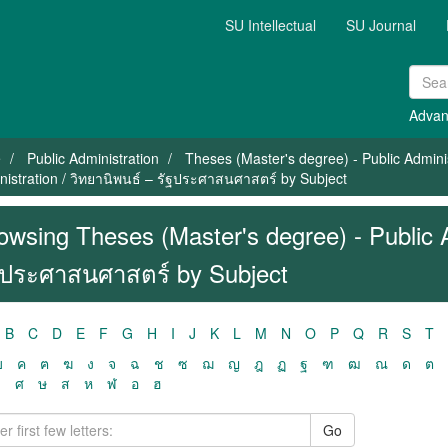
SU Intellectual
SU Journal
Advan
e
Public Administration
Theses (Master's degree) - Public Admini
nistration / วิทยานิพนธ์ – รัฐประศาสนศาสตร์ by Subject
owsing Theses (Master's degree) - Public A
ฐประศาสนศาสตร์ by Subject
B
C
D
E
F
G
H
I
J
K
L
M
N
O
P
Q
R
S
T
ฃ
ค
ฅ
ฆ
ง
จ
ฉ
ช
ซ
ฌ
ญ
ฎ
ฏ
ฐ
ฑ
ฒ
ณ
ด
ต
ว
ศ
ษ
ส
ห
ฬ
อ
ฮ
Go