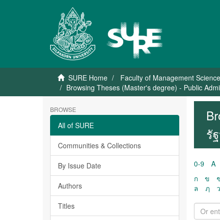
SURE Home
Faculty of Management Scienc
Browsing Theses (Master's degree) - Public Admi
BROWSE
Br
All of SURE
รั
Communities & Collections
0-9
A
By Issue Date
ก
ข
Authors
ล
ฦ
Titles