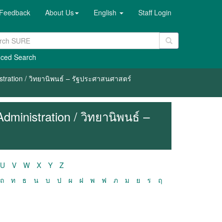
Feedback
About Us
English
Staff Login
ced Search
stration / วิทยานิพนธ์ – รัฐประศาสนศาสตร์
dministration / วิทยานิพนธ์ –
U
V
W
X
Y
Z
ถ
ท
ธ
น
บ
ป
ผ
ฝ
พ
ฟ
ภ
ม
ย
ร
ฤ