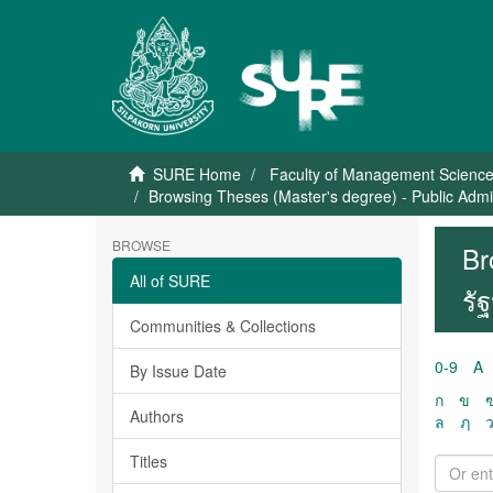
SURE Home
Faculty of Management Scienc
Browsing Theses (Master's degree) - Public Admi
BROWSE
Br
All of SURE
รั
Communities & Collections
0-9
A
By Issue Date
ก
ข
Authors
ล
ฦ
Titles