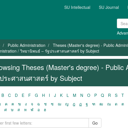
SU Intellectual
SU Journal
Advan
e
Public Administration
Theses (Master's degree) - Public Admini
nistration / วิทยานิพนธ์ – รัฐประศาสนศาสตร์ by Subject
owsing Theses (Master's degree) - Public A
ฐประศาสนศาสตร์ by Subject
B
C
D
E
F
G
H
I
J
K
L
M
N
O
P
Q
R
S
T
ฃ
ค
ฅ
ฆ
ง
จ
ฉ
ช
ซ
ฌ
ญ
ฎ
ฏ
ฐ
ฑ
ฒ
ณ
ด
ต
ว
ศ
ษ
ส
ห
ฬ
อ
ฮ
Go