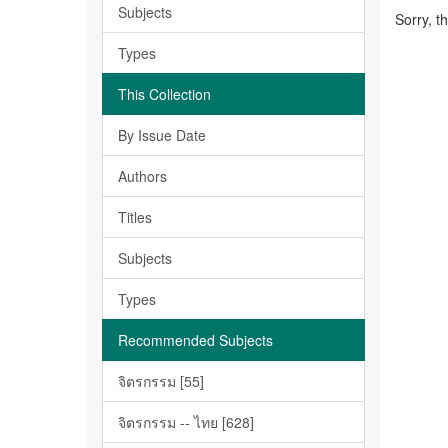
Subjects
Sorry, t
Types
This Collection
By Issue Date
Authors
Titles
Subjects
Types
Recommended Subjects
จิตรกรรม [55]
จิตรกรรม -- ไทย [628]