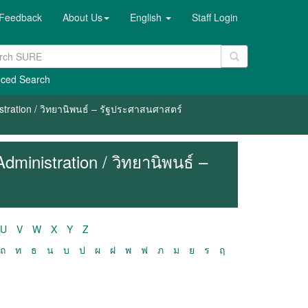
Feedback
About Us
English
Staff Login
ced Search
stration / วิทยานิพนธ์ – รัฐประศาสนศาสตร์
dministration / วิทยานิพนธ์ –
U
V
W
X
Y
Z
ถ
ท
ธ
น
บ
ป
ผ
ฝ
พ
ฟ
ภ
ม
ย
ร
ฤ