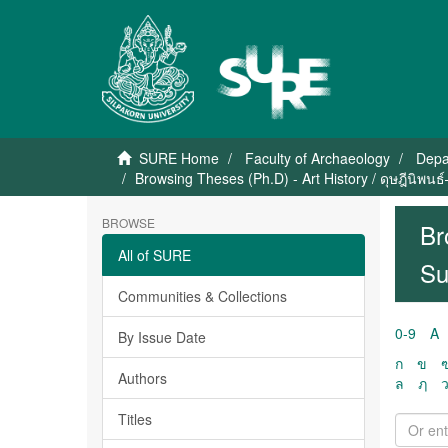
SURE Home
Faculty of Archaeology
Depa
Browsing Theses (Ph.D) - Art History / ดุษฎีนิพนธ
BROWSE
Br
All of SURE
Su
Communities & Collections
0-9
A
By Issue Date
ก
ข
Authors
ล
ฦ
Titles