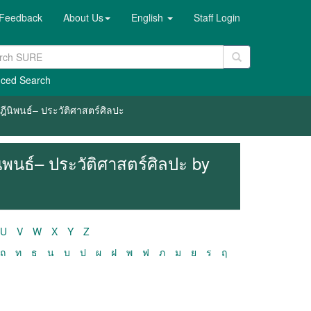
Feedback
About Us
English
Staff Login
ced Search
ษฎีนิพนธ์– ประวัติศาสตร์ศิลปะ
นิพนธ์– ประวัติศาสตร์ศิลปะ by
U
V
W
X
Y
Z
ถ
ท
ธ
น
บ
ป
ผ
ฝ
พ
ฟ
ภ
ม
ย
ร
ฤ