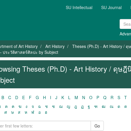
SU Intellectual
SU Journal
Advan
rtment of Art History
Art History
Theses (Ph.D) - Art History / ดุ
์– ประวัติศาสตร์ศิลปะ by Subject
owsing Theses (Ph.D) - Art History / ดุษฎี
bject
B
C
D
E
F
G
H
I
J
K
L
M
N
O
P
Q
R
S
T
ฃ
ค
ฅ
ฆ
ง
จ
ฉ
ช
ซ
ฌ
ญ
ฎ
ฏ
ฐ
ฑ
ฒ
ณ
ด
ต
ว
ศ
ษ
ส
ห
ฬ
อ
ฮ
Go