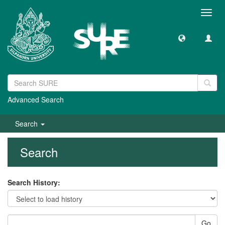
Toggl
navig
Advanced Search
Search
Search
Search History:
Go