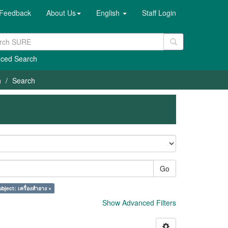
Feedback
About Us
English
Staff Login
ced Search
h
Search
Go
bject: เครื่องสำอาง ×
Show Advanced Filters