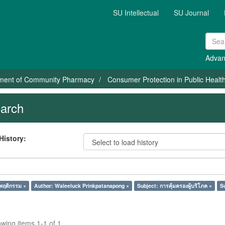
SU Intellectual
SU Journal
Advan
ment of Community Pharmacy
Consumer Protection in Public Healt
arch
History:
พฤติกรรม ×
Author: Waleeluck Prinkpatanapong ×
Subject: การคุ้มครองผู้บริโภค ×
Su
wing items 1-1 of 1