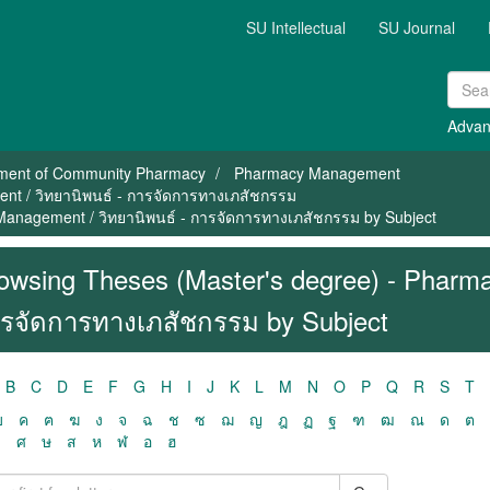
SU Intellectual
SU Journal
Advan
ment of Community Pharmacy
Pharmacy Management
nt / วิทยานิพนธ์ - การจัดการทางเภสัชกรรม
Management / วิทยานิพนธ์ - การจัดการทางเภสัชกรรม by Subject
owsing Theses (Master's degree) - Pharma
รจัดการทางเภสัชกรรม by Subject
B
C
D
E
F
G
H
I
J
K
L
M
N
O
P
Q
R
S
T
ฃ
ค
ฅ
ฆ
ง
จ
ฉ
ช
ซ
ฌ
ญ
ฎ
ฏ
ฐ
ฑ
ฒ
ณ
ด
ต
ว
ศ
ษ
ส
ห
ฬ
อ
ฮ