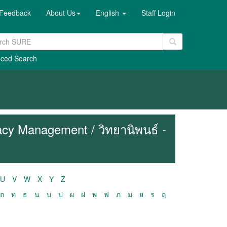
Feedback
About Us
English
Staff Login
ced Search
cy Management / วิทยานิพนธ์ -
U
V
W
X
Y
Z
ถ
ท
ธ
น
บ
ป
ผ
ฝ
พ
ฟ
ภ
ม
ย
ร
ฤ