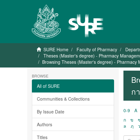
SURE Home
Faculty of Pharmacy
Depart
Theses (Master's degree) - Pharmacy Manageme
Browsing Theses (Master's degree) - Pharmacy 
BROWSE
Br
All of SURE
กา
Communities & Collections
0-9
A
By Issue Date
ก
ข
Authors
ล
ฦ
Titles