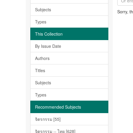
Subjects
Sorry, t
Types
This Collection
By Issue Date
Authors
Titles
Subjects
Types
Recommended Subjects
จิตรกรรม [55]
จิตรกรรม -- ไทย [628]