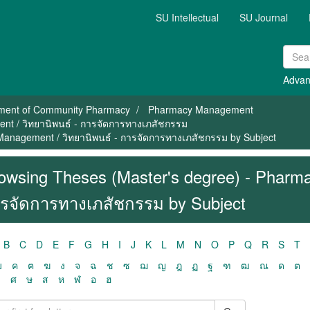
SU Intellectual
SU Journal
Advan
ment of Community Pharmacy
Pharmacy Management
nt / วิทยานิพนธ์ - การจัดการทางเภสัชกรรม
Management / วิทยานิพนธ์ - การจัดการทางเภสัชกรรม by Subject
owsing Theses (Master's degree) - Pharma
รจัดการทางเภสัชกรรม by Subject
B
C
D
E
F
G
H
I
J
K
L
M
N
O
P
Q
R
S
T
ฃ
ค
ฅ
ฆ
ง
จ
ฉ
ช
ซ
ฌ
ญ
ฎ
ฏ
ฐ
ฑ
ฒ
ณ
ด
ต
ว
ศ
ษ
ส
ห
ฬ
อ
ฮ