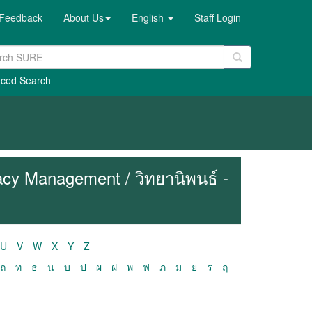
Feedback
About Us
English
Staff Login
ced Search
cy Management / วิทยานิพนธ์ -
U
V
W
X
Y
Z
ถ
ท
ธ
น
บ
ป
ผ
ฝ
พ
ฟ
ภ
ม
ย
ร
ฤ