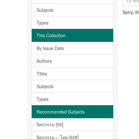
Subjects
Sorry, t
Types
This Collection
By Issue Date
Authors
Titles
Subjects
Types
Recommended Subjects
จิตรกรรม [55]
จิตรกรรม -- ไทย [628]