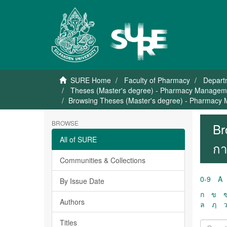
SURE Home
Faculty of Pharmacy
Depart
Theses (Master's degree) - Pharmacy Manageme
Browsing Theses (Master's degree) - Pharmacy 
BROWSE
Br
All of SURE
กา
Communities & Collections
0-9
A
By Issue Date
ก
ข
Authors
ล
ฦ
Titles