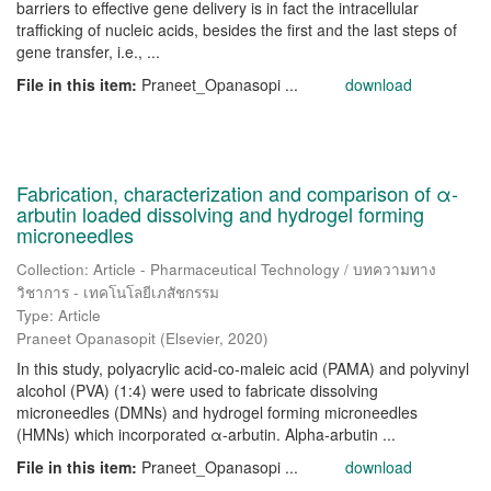
barriers to effective gene delivery is in fact the intracellular
trafficking of nucleic acids, besides the first and the last steps of
gene transfer, i.e., ...
File in this item:
Praneet_Opanasopi ...
download
Fabrication, characterization and comparison of α-
arbutin loaded dissolving and hydrogel forming
microneedles
Collection: Article - Pharmaceutical Technology / บทความทาง
วิชาการ - เทคโนโลยีเภสัชกรรม
Type: Article
Praneet Opanasopit
(
Elsevier
,
2020
)
In this study, polyacrylic acid-co-maleic acid (PAMA) and polyvinyl
alcohol (PVA) (1:4) were used to fabricate dissolving
microneedles (DMNs) and hydrogel forming microneedles
(HMNs) which incorporated α-arbutin. Αlpha-arbutin ...
File in this item:
Praneet_Opanasopi ...
download